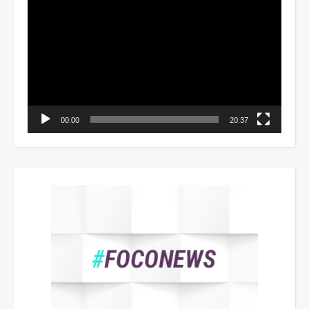
de
vídeo
00:00
20:37