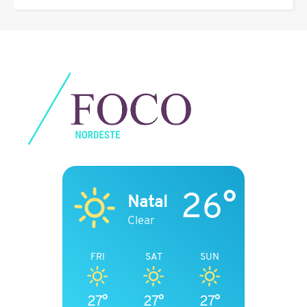
26°
Natal
Clear
FRI
SAT
SUN
27°
27°
27°