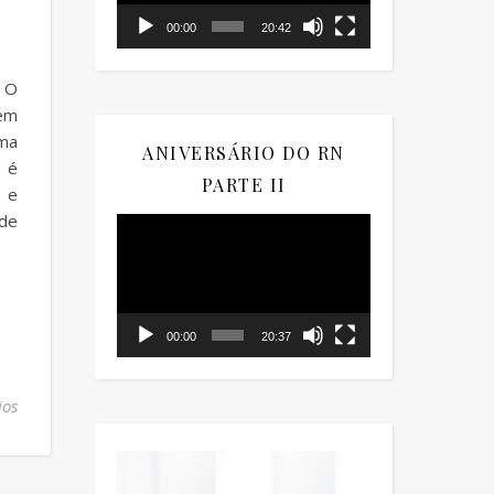
00:00
20:42
s O
 em
uma
ANIVERSÁRIO DO RN
o é
PARTE II
r e
 de
Tocador
de
vídeo
00:00
20:37
ios