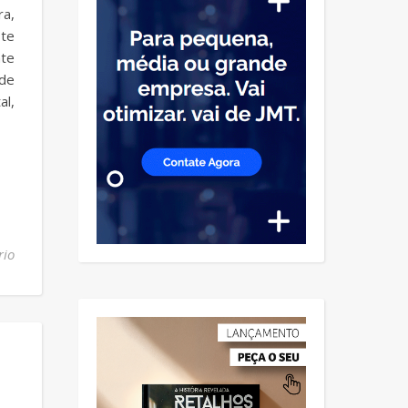
ra,
ste
nte
 de
al,
rio