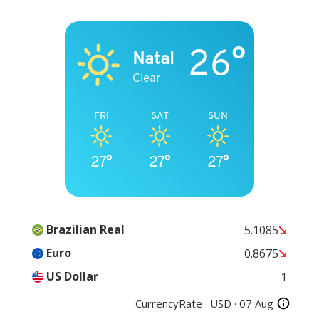
26°
Natal
Clear
FRI
SAT
SUN
27°
27°
27°
Brazilian Real
5.1085
Euro
0.8675
US Dollar
1
CurrencyRate ·
USD
· 07 Aug