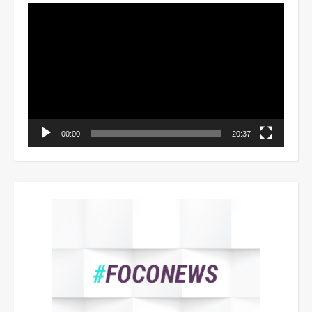
Tocador
de
vídeo
00:00
20:37